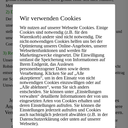
Menge und Entfernung richtet.
2) Datensicherheit
Wir verwenden Cookies
Der Schutz Ihrer sensiblen Daten hat für uns oberste Priorität. Mit
unserer DEKRA-zertifizierten Datenvernichtung nach DIN 66399
Wir nutzen auf unserer Webseite Cookies. Einige
stellen wir sicher, dass Ihre vertraulichen Informationen vollständig und
Cookies sind notwendig (z.B. für den
Warenkorb) andere sind nicht notwendig. Die
unwiderruflich gelöscht werden. So können Sie Ihre
nicht-notwendigen Cookies helfen uns bei der
Computerentsorgung bedenkenlos durchführen lassen.
Optimierung unseres Online-Angebotes, unserer
Webseitenfunktionen und werden für
3) Recycling alter Computer
Marketingzwecke eingesetzt. Die Einwilligung
umfasst die Speicherung von Informationen auf
Unsere qualifizierten Recyclingpartner sorgen dafür, dass wertvolle
Ihrem Endgerät, das Auslesen
Rohstoffe sorgfältig zurückgewonnen und gefährliche Stoffe fachgerecht
personenbezogener Daten sowie deren
entsorgt werden. So leisten Sie gemeinsam mit uns einen wichtigen Beitrag
Verarbeitung. Klicken Sie auf „Alle
akzeptieren“, um in den Einsatz von nicht
zur Schonung natürlicher Ressourcen und zur Reduzierung von
notwendigen Cookies einzuwilligen oder auf
Umweltbelastungen.
„Alle ablehnen“, wenn Sie sich anders
entscheiden. Sie können unter „Einstellungen
Planungssicherheit für Ihre Projektanforderung
verwalten“ detaillierte Informationen der von uns
Jetzt unverbindlich informieren und ein individuelles
eingesetzten Arten von Cookies erhalten und
deren Einstellungen aufrufen. Sie können die
Angebot für die Computer Entsorgung sowie die sichere
Einstellungen jederzeit aufrufen und Cookies
Vernichtung von Festplatten und Datenträgern anfordern.
auch nachträglich jederzeit abwählen (z.B. in der
Datenschutzerklärung oder unten auf unserer
Transparente Preisstrukturen und eine flexible Abwicklung bei der
Webseite).
Computer Entsorgung sorgen für maximale Planungssicherheit –