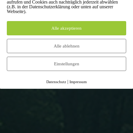
aufrufen und Cookies auch nachträglich jederzeit abwählen
enaue Auswahl von Schutzpaketen und die digitale
(z.B. in der Datenschutzerklärung oder unten auf unserer
Webseite).
ten koordinieren jede Phase – von der Erstberatung,
evisionsfähigen Recyclingabrechnung. Durch die
nd, minimieren Risiken und sichern Ihre
Alle akzeptieren
ter Entsorgung in Münster mit ProCoReX zur
rieb.
Alle ablehnen
Einstellungen
|
Datenschutz
Impressum